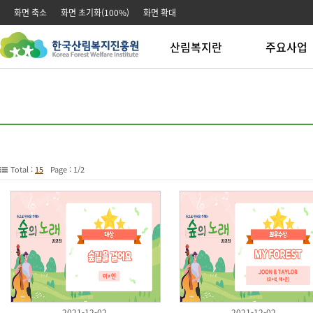
본문 바로가기
주메뉴 바로가기
화면 축소
화면 초기화(100%)
화면 확대
산림복지란
주요사업
산림복지
산림복지시설운
산림치유
산림치유사업
산림교육
산림교육사업
산림복지연구
산림문화사업
전문업 창업 육
전문인력 양성
Total :
15
Page : 1/2
녹색자금 운영
2021-12-02
2021-12-02