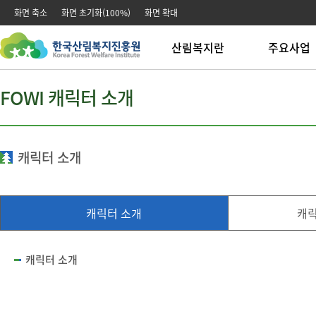
본문 바로가기
주메뉴 바로가기
화면 축소
화면 초기화(100%)
화면 확대
산림복지란
주요사업
산림복지
산림복지시설운
FOWI 캐릭터 소개
산림치유
산림치유사업
산림교육
산림교육사업
산림복지연구
산림문화사업
전문업 창업 육
캐릭터 소개
전문인력 양성
녹색자금 운영
캐릭터 소개
캐릭
캐릭터 소개