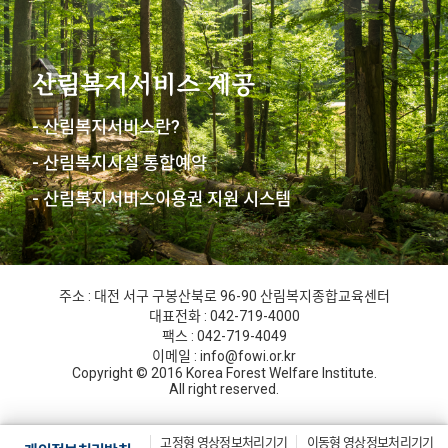
산림복지서비스 제공
- 산림복지서비스란?
- 산림복지시설 통합예약
- 산림복지서비스이용권 지원 시스템
주소 : 대전 서구 구봉산북로 96-90 산림복지종합교육센터
대표전화 : 042-719-4000
팩스 : 042-719-4049
이메일 : info@fowi.or.kr
Copyright © 2016 Korea Forest Welfare Institute.
All right reserved.
고정형 영상정보처리기기
이동형 영상정보처리기기