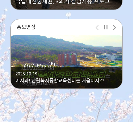
국립대전숲체원, 3회기 산림치유 프로그램 '돌.봄.숲' 운영
홍보영상
2025-10-19
20
어서와! 산림복지종합교육센터는 처음이지??