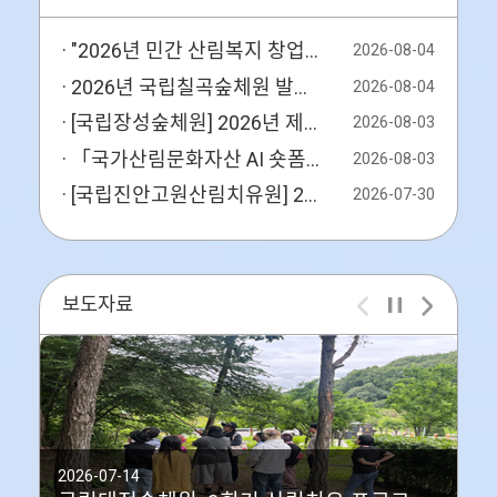
"2026년 민간 산림복지 창업·성장....
2026-08-04
2026년 국립칠곡숲체원 발달장애인 ....
2026-08-04
[국립장성숲체원] 2026년 제5차『....
2026-08-03
「국가산림문화자산 AI 숏폼 영상 공모전」 개최
2026-08-03
[국립진안고원산림치유원] 2026년 ....
2026-07-30
보도자료
2026-07-14
20