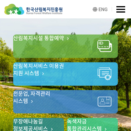
주메뉴 바로가기
본문 바로가기
ENG
산림복지시설 통합예약
산림복지서비스 이용권
지원 시스템
전문업, 자격관리
시스템
무장애나눔길
녹색자금
정보제공서비스
통합관리시스템