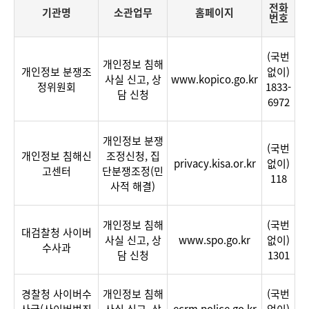
전화
기관명
소관업무
홈페이지
번호
분
(국번
야
개인정보 침해
개인정보 분쟁조
없이)
별
사실 신고, 상
www.kopico.go.kr
정위원회
1833-
담
담 신청
6972
당
부
서,
개인정보 분쟁
(국번
담
개인정보 침해신
조정신청, 집
privacy.kisa.or.kr
없이)
당
고센터
단분쟁조정(민
118
자,
사적 해결)
연
락
개인정보 침해
(국번
처,
대검찰청 사이버
사실 신고, 상
www.spo.go.kr
없이)
전
수사과
담 신청
1301
자
메
일
경찰청 사이버수
개인정보 침해
(국번