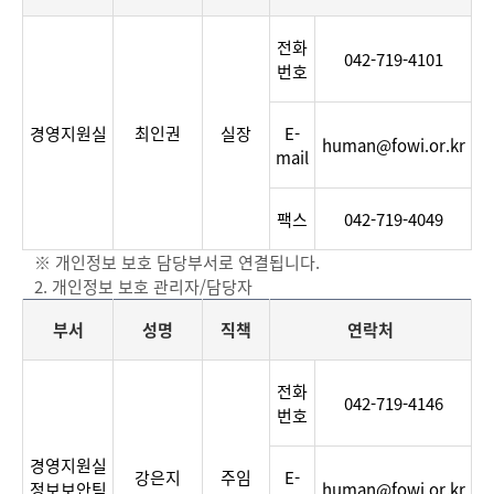
분
전화
야
042-719-4101
번호
별
담
당
경영지원실
최인권
실장
E-
human@fowi.or.kr
부
mail
서,
담
팩스
042-719-4049
당
자,
※ 개인정보 보호 담당부서로 연결됩니다.
연
2. 개인정보 보호 관리자/담당자
락
처,
부서
성명
직책
연락처
전
자
분
전화
메
야
042-719-4146
번호
일
별
담
경영지원실
당
강은지
주임
E-
정보보안팀
human@fowi.or.kr