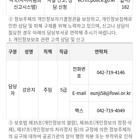
사국(사이버범죄
사실 신고, 상
ecrm.police.go.kr
없이)
신고시스템)
담 신청
182
② 정보주체의 개인정보자기결정권을 보장하고, 개인정보침해로
인한 상담 및 피해 구제를 위해 노력하고 있으며, 신고나 상담이
필요한 경우 아래의 담당부서로 연락해 주시기 바랍니다.
1. 개인정보보호 관련 고객 상담 및 신고
구분
성명
직책
직급
연락처
분
전화번
야
042-719-4146
호
별
담
담당
강은지
주임
5급
당
자
E-mail
eunji58@fowi.or.kr
부
서,
팩스
042-719-4049
담
당
③ 보호법 제35조(개인정보의 열람), 제36조(개인정보의 정정·삭
자,
제), 제37조(개인정보의 처리정지 등)의 규정에 의한 정보주체자
연
의 요구에 대하여 공공기관의 장이 행한 처분 또는 부작위로 인하